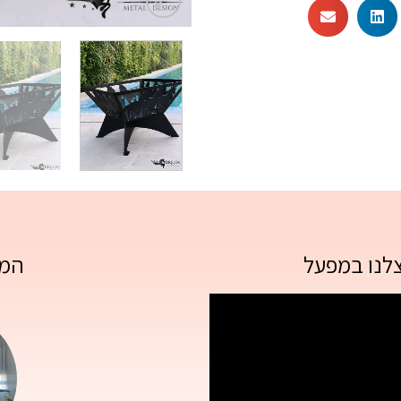
צלנו במפעל
המל