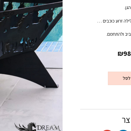
גן.
ילה זרוע כוכבים …
ביב ולהתחמם.
₪
98
לסל
צר