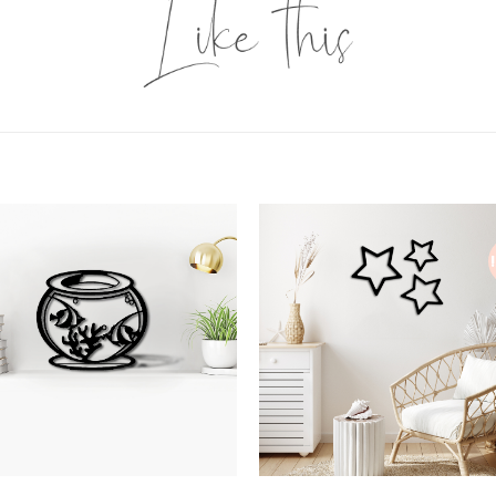
o
Add to
st
wishlist