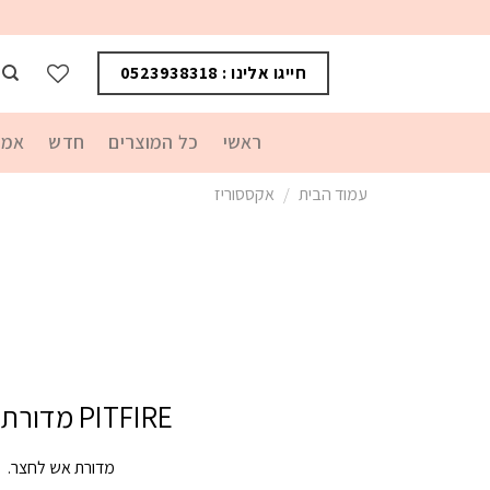
חייגו אלינו : 0523938318
ראשי
כל המוצרים
חדש
אמנ
עמוד הבית
/
אקססוריז
PITFIRE מדורת גינה
מדורת אש לחצר.