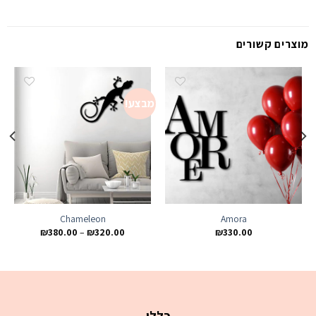
מוצרים קשורים
מבצע!
מ
Add to
Add to
wishlist
wishlist
Chameleon
Amora
₪
380.00
–
₪
320.00
₪
330.00
כללי