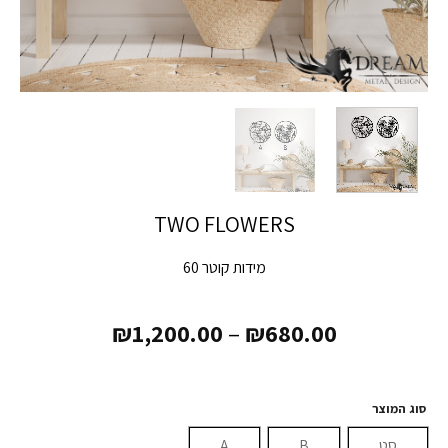
TWO FLOWERS
מידות קוטר 60
₪
1,200.00
–
₪
680.00
סוג המוצר
סט
B
A